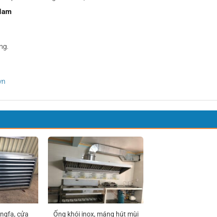
 Nam
ng.
vn
ngfa, cửa
Ống khói inox, máng hút mùi