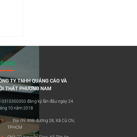
IÊN HỆ
ÔNG TY TNHH QUẢNG CÁO VÀ
ỘI THẤT PHƯƠNG NAM
 0315350350 đăng ký lần đầu ngày 24
háng 10 năm 2018
Địa chỉ: 89B đường 28, Xã Củ Chi,
TPHCM
CN1: 22 Nguyễn Giao, Xã Tân An