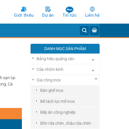
Giới thiệu
Dự án
Tin tức
Liên hệ
DANH MỤC SẢN PHẨM
Bảng hiệu quảng cáo
Cửa nhôm kính
h sạn tại
Gia công inox
ong, Cà
Bàn ghế inox
Bể tách lọc mỡ inox
Bếp ăn công nghiêp
Bồn rửa chén, chậu rửa chén