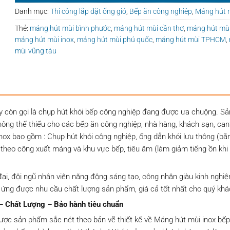
Danh mục:
Thi công lắp đặt ống gió
,
Bếp ăn công nghiêp
,
Máng hút 
Thẻ:
máng hút mùi bình phước
,
máng hút mùi cần thơ
,
máng hút mùi
máng hút mùi inox
,
máng hút mùi phú quốc
,
máng hút mùi TPHCM
,
mùi vũng tàu
y còn gọi là chụp hút khói bếp công nghiệp đang được ưa chuộng. S
không thể thiếu cho các bếp ăn công nghiệp, nhà hàng, khách sạn, ca
nox bao gồm : Chụp hút khói công nghiệp, ống dẫn khói lưu thông (bằ
i theo công xuất máng và khu vực bếp, tiêu âm (làm giảm tiếng ồn khi
i, đội ngũ nhân viên năng động sáng tạo, công nhân giàu kinh nghi
 ứng được nhu cầu chất lượng sản phẩm, giá cả tốt nhất cho quý khá
 – Chất Lượng – Bảo hành tiêu chuẩn
ợc sản phẩm sắc nét theo bản vẽ thiết kế về Máng hút mùi inox bếp