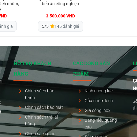
sách nhôm,
bếp ăn công nghiệp
ó
VNĐ
3.500.000
VNĐ
ánh giá
5/5
145 đánh giá
HỖ TRỢ KHÁCH
CÁC DÒNG SẢN
L
HÀNG
PHẨM
ển
C
N
Chính sách bảo
Kính cường lực
hành
Cửa nhôm kính
Số
ỹ
Chính sách bảo mật
t
Gia công inox
g
Chính sách trả lại
Bảng hiệu quảng
hàng
cáo
Chính sách giao
Sắt mỹ nghệ