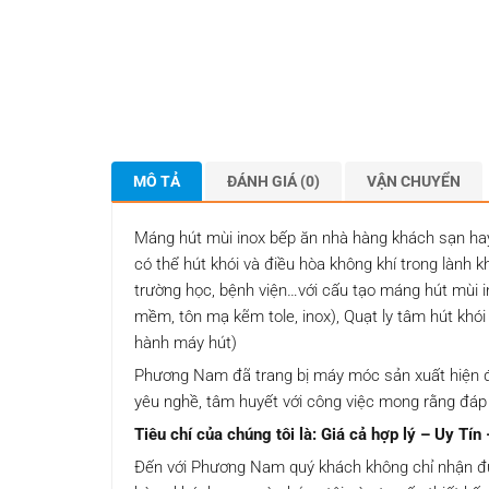
MÔ TẢ
ĐÁNH GIÁ (0)
VẬN CHUYỂN
Máng hút mùi inox bếp ăn nhà hàng khách sạn ha
có thể hút khói và điều hòa không khí trong lành 
trường học, bệnh viện…với cấu tạo máng hút mùi i
mềm, tôn mạ kẽm tole, inox), Quạt ly tâm hút khó
hành máy hút)
Phương Nam đã trang bị máy móc sản xuất hiện đạ
yêu nghề, tâm huyết với công việc mong rằng đáp
Tiêu chí của chúng tôi là:
Giá cả hợp lý – Uy Tín
Đến với Phương Nam quý khách không chỉ nhận đư