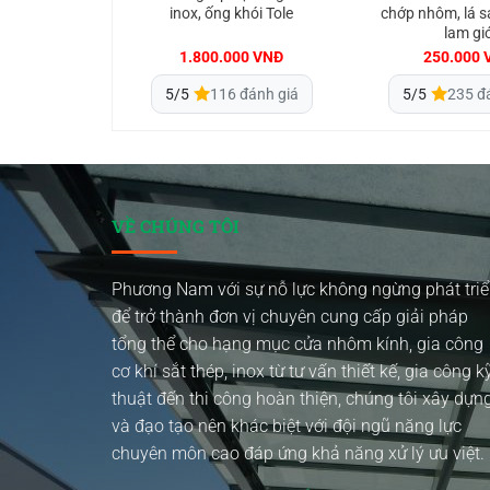
inox, ống khói Tole
chớp nhôm, lá 
lam gi
1.800.000
VNĐ
250.000
5/5
116 đánh giá
5/5
235 đ
VỀ CHÚNG TÔI
Phương Nam với sự nỗ lực không ngừng phát tri
để trở thành đơn vị chuyên cung cấp giải pháp
tổng thể cho hạng mục cửa nhôm kính, gia công
cơ khí sắt thép, inox từ tư vấn thiết kế, gia công k
thuật đến thi công hoàn thiện, chúng tôi xây dựn
và đạo tạo nên khác biệt với đội ngũ năng lực
chuyên môn cao đáp ứng khả năng xử lý ưu việt.