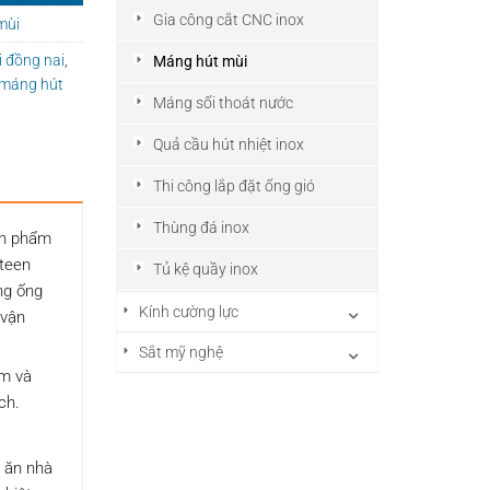
Gia công cắt CNC inox
mùi
 đồng nai
,
Máng hút mùi
máng hút
Máng sối thoát nước
Quả cầu hút nhiệt inox
Thi công lắp đặt ống gió
Thùng đá inox
ản phẩm
nteen
Tủ kệ quầy inox
ng ống
Kính cường lực
 vận
Sắt mỹ nghệ
ệm và
ch.
 ăn nhà