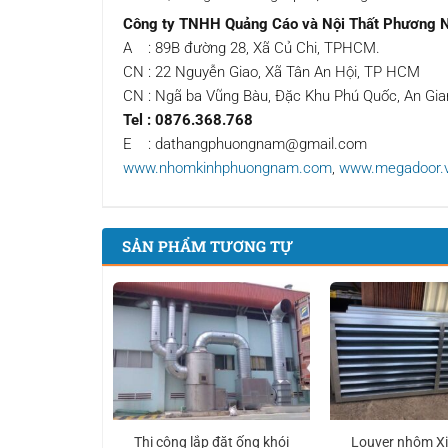
Công ty TNHH Quảng Cáo và Nội Thất Phương
A : 89B đường 28, Xã Củ Chi, TPHCM.
CN : 22 Nguyễn Giao, Xã Tân An Hội, TP HCM
CN : Ngã ba Vũng Bàu, Đặc Khu Phú Quốc, An Gia
Tel
: 0876.368.768
E : dathangphuongnam@gmail.com
www.nhomkinhphuongnam.com
,
www.megadoor.
SẢN PHẨM TƯƠNG TỰ
Thi công lắp đặt ống khói
Louver nhôm Xi