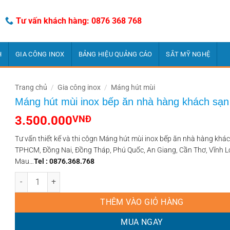
Tư vấn khách hàng: 0876 368 768
H
GIA CÔNG INOX
BẢNG HIỆU QUẢNG CÁO
SẮT MỸ NGHỆ
Trang chủ
/
Gia công inox
/
Máng hút mùi
Máng hút mùi inox bếp ăn nhà hàng khách sạn
3.500.000
VNĐ
Tư vấn thiết kế và thi côgn Máng hút mùi inox bếp ăn nhà hàng khác
TPHCM, Đồng Nai, Đồng Tháp, Phú Quốc, An Giang, Cần Thơ, Vĩnh L
Mau…
Tel
: 0876.368.768
Máng hút mùi inox bếp ăn nhà hàng khách sạn số lượng
THÊM VÀO GIỎ HÀNG
MUA NGAY