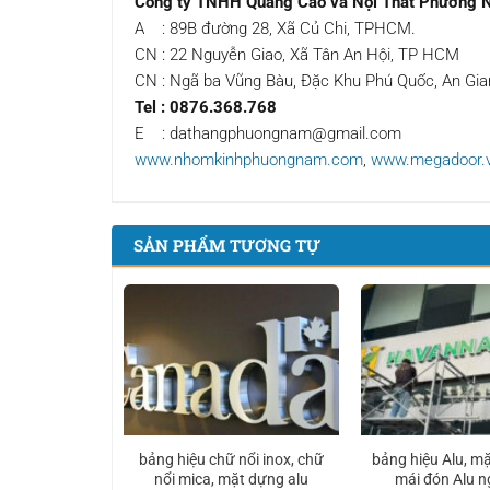
Công ty TNHH Quảng Cáo và Nội Thất Phương
A : 89B đường 28, Xã Củ Chi, TPHCM.
CN : 22 Nguyễn Giao, Xã Tân An Hội, TP HCM
CN : Ngã ba Vũng Bàu, Đặc Khu Phú Quốc, An Gia
Tel
: 0876.368.768
E : dathangphuongnam@gmail.com
www.nhomkinhphuongnam.com
,
www.megadoor.
SẢN PHẨM TƯƠNG TỰ
bảng hiệu chữ nổi inox, chữ
bảng hiệu Alu, mặ
nổi mica, mặt dựng alu
mái đón Alu ng