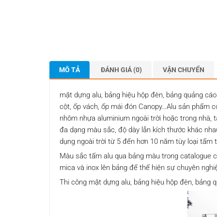
MÔ TẢ
ĐÁNH GIÁ (0)
VẬN CHUYỂN
mặt dựng alu, bảng hiệu hộp đèn, bảng quảng cáo 
cột, ốp vách, ốp mái đón Canopy…Alu sản phẩm có 
nhôm nhựa aluminium ngoài trời hoặc trong nhà, t
đa dạng màu sắc, độ dày lẫn kích thước khác nhau
dụng ngoài trời từ 5 đến hơn 10 năm tùy loại tấm t
Màu sắc tấm alu qua bảng màu trong catalogue có 
mica và inox lên bảng để thể hiện sự chuyên nghi
Thi công mặt dựng alu, bảng hiệu hộp đèn, bảng 