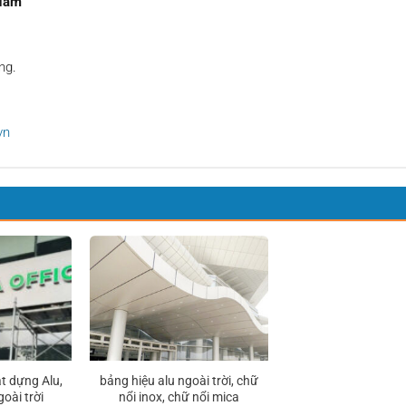
 Nam
ng.
vn
t dựng Alu,
bảng hiệu alu ngoài trời, chữ
oài trời
nổi inox, chữ nổi mica