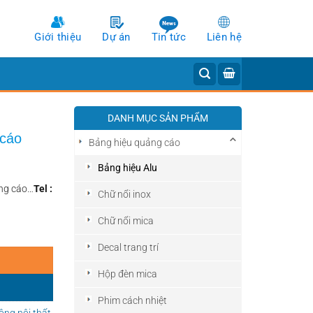
Giới thiệu
Dự án
Tin tức
Liên hệ
DANH MỤC SẢN PHẨM
 cáo
Bảng hiệu quảng cáo
Bảng hiệu Alu
ảng cáo…
Tel
:
Chữ nổi inox
Chữ nổi mica
Decal trang trí
Hộp đèn mica
Phim cách nhiệt
ông nội thất