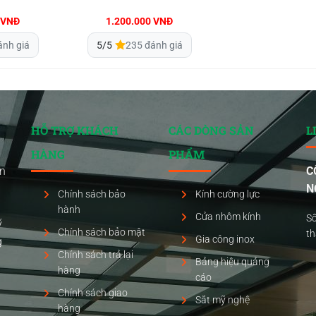
VNĐ
1.200.000
VNĐ
ánh giá
5/5
235 đánh giá
HỖ TRỢ KHÁCH
CÁC DÒNG SẢN
L
HÀNG
PHẨM
ển
C
N
Chính sách bảo
Kính cường lực
hành
Cửa nhôm kính
Số
ỹ
Chính sách bảo mật
t
Gia công inox
g
Chính sách trả lại
Bảng hiệu quảng
hàng
cáo
Chính sách giao
Sắt mỹ nghệ
hàng