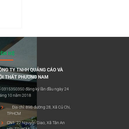
IÊN HỆ
ÔNG TY TNHH QUẢNG CÁO VÀ
ỘI THẤT PHƯƠNG NAM
 0315350350 đăng ký lần đầu ngày 24
háng 10 năm 2018
Địa chỉ: 89B đường 28, Xã Củ Chi,
TPHCM
CN1: 22 Nguyễn Giao, Xã Tân An
Hội, TP HCM