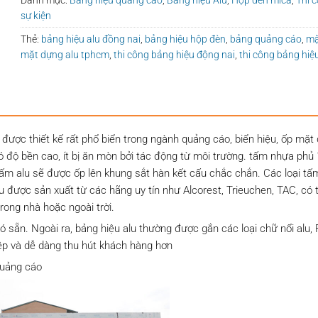
sự kiện
Thẻ:
bảng hiệu alu đồng nai
,
bảng hiệu hộp đèn
,
bảng quảng cáo
,
mặ
mặt dựng alu tphcm
,
thi công bảng hiệu động nai
,
thi công bảng hiệ
được thiết kế rất phổ biển trong ngành quảng cáo, biển hiệu, ốp mặt
độ bền cao, ít bị ăn mòn bởi tác động từ môi trường. tấm nhựa phủ 
ấm alu sẽ được ốp lên khung sắt hàn kết cấu chắc chắn. Các loại tấ
 được sản xuất từ các hãng uy tín như Alcorest, Trieuchen, TAC, có 
rong nhà hoặc ngoài trời.
sẵn. Ngoài ra, bảng hiệu alu thường được gắn các loại chữ nổi alu, 
ệp và dễ dàng thu hút khách hàng hơn
quảng cáo