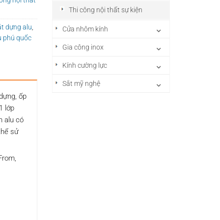
Thi công nội thất sự kiện
t dựng alu
,
Cửa nhôm kính
u phú quốc
Gia công inox
Kính cường lực
Sắt mỹ nghệ
 dựng, ốp
1 lớp
m alu có
thể sử
From,