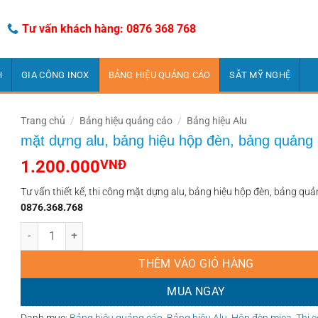
Tư vấn khách hàng: 0876 368 768
H
GIA CÔNG INOX
BẢNG HIỆU QUẢNG CÁO
SẮT MỸ NGHỆ
Trang chủ
/
Bảng hiệu quảng cáo
/
Bảng hiệu Alu
mặt dựng alu, bảng hiệu hộp đèn, bảng quảng
1.200.000
VNĐ
Tư vấn thiết kế, thi công mặt dựng alu, bảng hiệu hộp đèn, bảng qu
0876.368.768
mặt dựng alu, bảng hiệu hộp đèn, bảng quảng cáo số lượng
THÊM VÀO GIỎ HÀNG
MUA NGAY
Danh mục:
Bảng hiệu quảng cáo
,
Bảng hiệu Alu
,
Hộp đèn mica
,
Thi c