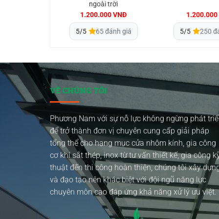
ngoài trời
1.200.000
VNĐ
1.200.000
5/5
65 đánh giá
5/5
250 đ
VỀ CHÚNG TÔI
Phương Nam với sự nỗ lực không ngừng phát tri
để trở thành đơn vị chuyên cung cấp giải pháp
tổng thể cho hạng mục cửa nhôm kính, gia công
cơ khí sắt thép, inox từ tư vấn thiết kế, gia công k
thuật đến thi công hoàn thiện, chúng tôi xây dựn
và đạo tạo nên khác biệt với đội ngũ năng lực
chuyên môn cao đáp ứng khả năng xử lý ưu việt.